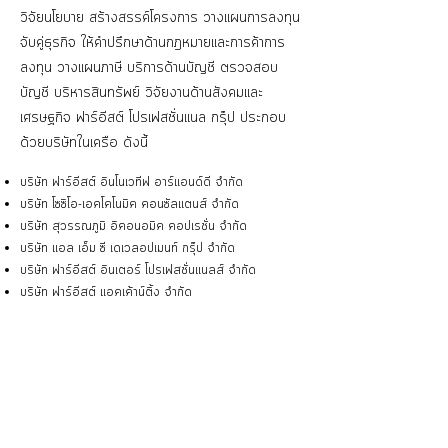
วิจัยนโยบาย สร้างสรรค์โครงการ วางแผนการลงทุน
จับคู่ธุรกิจ ให้คำปรึกษาด้านกฎหมายและการค้าการ
ลงทุน วางแผนภาษี บริการด้านบัญชี ตรวจสอบ
บัญชี บริหารสินทรัพย์ วิจัยงานด้านสังคมและ
เศรษฐกิจ ฟาร์อีสต์ โปรเฟสชั่นแนล กรุ๊ป ประกอบ
ด้วยบริษัทในเครือ ดังนี้
บริษัท ฟาร์อีสต์ อินโนเวทีฟ อาร์แอนด์ดี จำกัด
บริษัท โซซิโอ-เอคโคโนมิค คอนซัลแตนส์ จำกัด
บริษัท สุวรรณภูมิ อิคอนอมิค คอปเรชั่น จำกัด
บริษัท แอล เอ็ม ซี เดเวลอปเมนท์ กรุ๊ป จำกัด
บริษัท ฟาร์อีสต์ อินเตอร์ โปรเฟสชั่นแนลส์ จำกัด
บริษัท ฟาร์อีสต์ แอคเค้าน์ติ้ง จำกัด
บริษัท ไทย เออีซี แคปปิตอล แอดไวซอรี่ กรุ๊ป จำกัด
บริษัท เอเชียแปซิฟิก เวนเจอร์ แคปิตอล จำกัด
บริษัท ฟาร์อีสต์ บิสิเนส แอ็ดไวซอรี่ จำกัด
บริษัท เออีซี โกลด์ จำกัด
บริษัท ที่ปรึกษากฎหมายฟาร์อีสต์ จำกัด
สำนักงานที่ปรึกษากฎหมายฟาร์อีสต์
บริษัท ทนายความฟาร์อีสต์ จำกัด